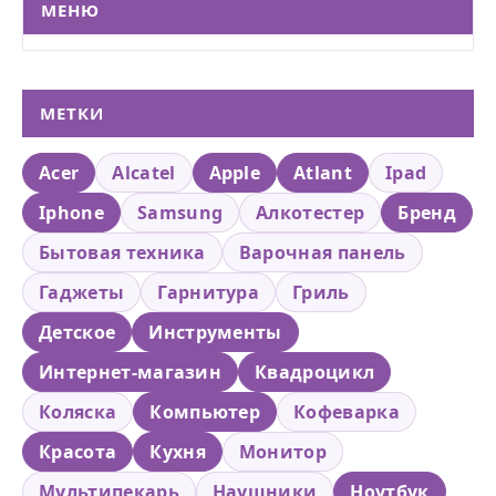
МЕНЮ
МЕТКИ
Acer
Alcatel
Apple
Atlant
Ipad
Iphone
Samsung
Алкотестер
Бренд
Бытовая техника
Варочная панель
Гаджеты
Гарнитура
Гриль
Детское
Инструменты
Интернет-магазин
Квадроцикл
Коляска
Компьютер
Кофеварка
Красота
Кухня
Монитор
Мультипекарь
Наушники
Ноутбук