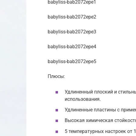
babyliss-bab2072epe1
babyliss-bab2072epe2
babyliss-bab2072epe3
babyliss-bab2072epe4
babyliss-bab2072epe5
Плюсы:
Удлиненный плоский и стильн
использования.
Удлиненные пластины с примен
Высокая химическая стойкость
5 температурных настроек от 1