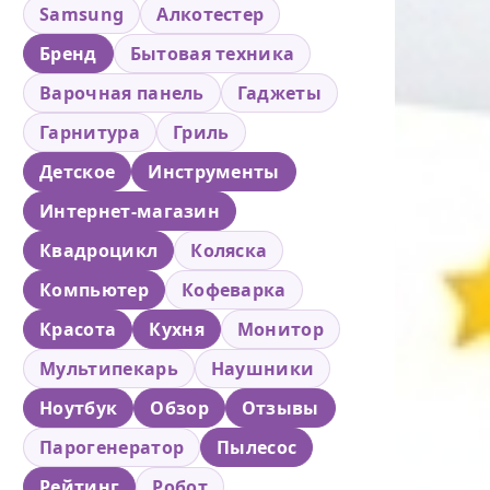
Samsung
Алкотестер
Бренд
Бытовая техника
Варочная панель
Гаджеты
Гарнитура
Гриль
Детское
Инструменты
Интернет-магазин
Квадроцикл
Коляска
Компьютер
Кофеварка
Красота
Кухня
Монитор
Мультипекарь
Наушники
Ноутбук
Обзор
Отзывы
Парогенератор
Пылесос
Рейтинг
Робот