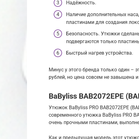
Надёжность.
Наличие дополнительных нас
пластинами для создания локо
Безопасность. Утюжки сделаны
подвергаются только пластин
Быстрый нагрев устройства.
Минус у этого бренда только один – э
рублей, но цена совсем не завышена и
BaByliss BAB2072EPE (B
Утюжок BaByliss PRO BAB2072EPE (BA
современного утюжка BaByliss PRO B
очень прочными пластинами, выполнен
Как и предыдущая модель этот утюжо