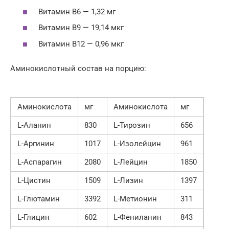
Витамин B6 — 1,32 мг
Витамин B9 — 19,14 мкг
Витамин B12 — 0,96 мкг
Аминокислотный состав на порцию:
Аминокислота
мг
Аминокислота
мг
L-Аланин
830
L-Тирозин
656
L-Аргинин
1017
L-Изолейцин
961
L-Аспарагин
2080
L-Лейцин
1850
L-Цистин
1509
L-Лизин
1397
L-Глютамин
3392
L-Метионин
311
L-Глицин
602
L-Фениланин
843