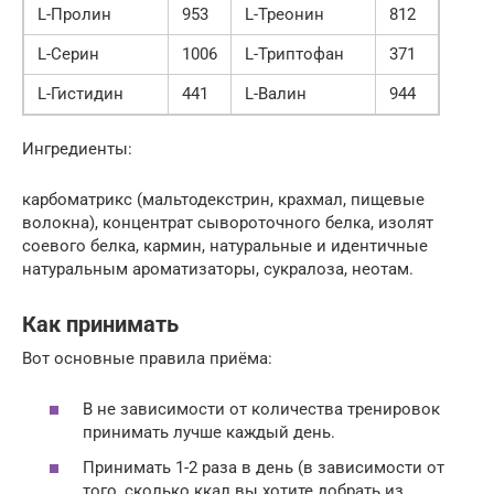
L-Пролин
953
L-Треонин
812
L-Серин
1006
L-Триптофан
371
L-Гистидин
441
L-Валин
944
Ингредиенты:
карбоматрикс (мальтодекстрин, крахмал, пищевые
волокна), концентрат сывороточного белка, изолят
соевого белка, кармин, натуральные и идентичные
натуральным ароматизаторы, сукралоза, неотам.
Как принимать
Вот основные правила приёма:
В не зависимости от количества тренировок
принимать лучше каждый день.
Принимать 1-2 раза в день (в зависимости от
того, сколько ккал вы хотите добрать из