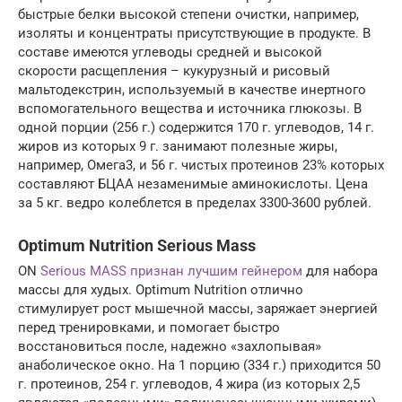
быстрые белки высокой степени очистки, например,
изоляты и концентраты присутствующие в продукте. В
составе имеются углеводы средней и высокой
скорости расщепления – кукурузный и рисовый
мальтодекстрин, используемый в качестве инертного
вспомогательного вещества и источника глюкозы. В
одной порции (256 г.) содержится 170 г. углеводов, 14 г.
жиров из которых 9 г. занимают полезные жиры,
например, Омега3, и 56 г. чистых протеинов 23% которых
составляют БЦАА незаменимые аминокислоты. Цена
за 5 кг. ведро колеблется в пределах 3300-3600 рублей.
Optimum Nutrition Serious Mass
ON
Serious MASS признан лучшим гейнером
для набора
массы для худых. Optimum Nutrition отлично
стимулирует рост мышечной массы, заряжает энергией
перед тренировками, и помогает быстро
восстановиться после, надежно «захлопывая»
анаболическое окно. На 1 порцию (334 г.) приходится 50
г. протеинов, 254 г. углеводов, 4 жира (из которых 2,5